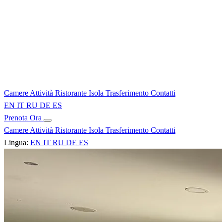
Camere
Attività
Ristorante
Isola
Trasferimento
Contatti
EN
IT
RU
DE
ES
Prenota Ora
Camere
Attività
Ristorante
Isola
Trasferimento
Contatti
Lingua:
EN
IT
RU
DE
ES