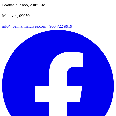
Bodufolhudhoo, Alifu Atoll
Maldives, 09050
info@belmarmaldives.com
+960 722 9919