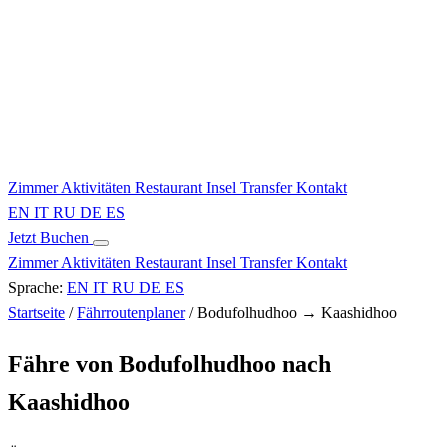
Zimmer
Aktivitäten
Restaurant
Insel
Transfer
Kontakt
EN
IT
RU
DE
ES
Jetzt Buchen
Zimmer
Aktivitäten
Restaurant
Insel
Transfer
Kontakt
Sprache:
EN
IT
RU
DE
ES
Startseite
/
Fährroutenplaner
/
Bodufolhudhoo → Kaashidhoo
Fähre von Bodufolhudhoo nach
Kaashidhoo