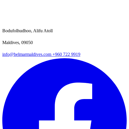
Bodufolhudhoo, Alifu Atoll
Maldives, 09050
info@belmarmaldives.com
+960 722 9919