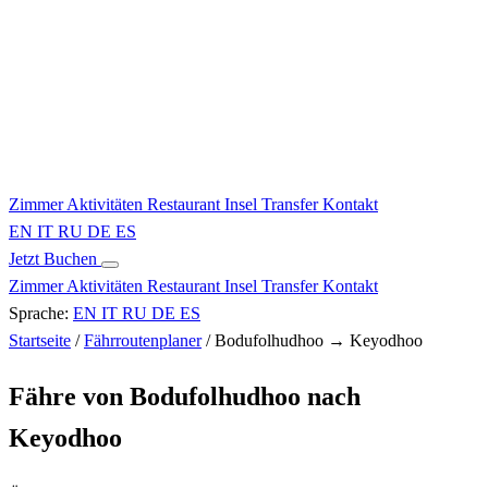
Zimmer
Aktivitäten
Restaurant
Insel
Transfer
Kontakt
EN
IT
RU
DE
ES
Jetzt Buchen
Zimmer
Aktivitäten
Restaurant
Insel
Transfer
Kontakt
Sprache:
EN
IT
RU
DE
ES
Startseite
/
Fährroutenplaner
/
Bodufolhudhoo → Keyodhoo
Fähre von Bodufolhudhoo nach
Keyodhoo