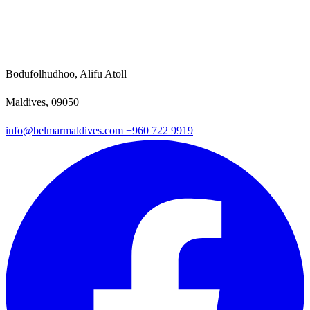
Bodufolhudhoo, Alifu Atoll
Maldives, 09050
info@belmarmaldives.com
+960 722 9919