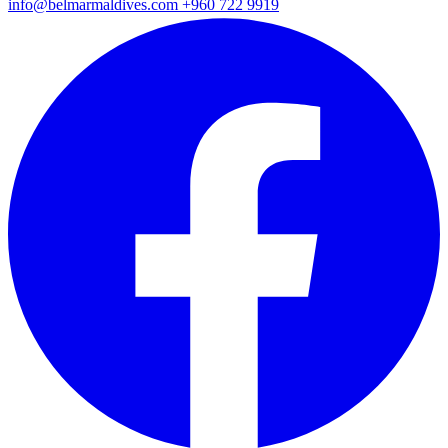
info@belmarmaldives.com
+960 722 9919