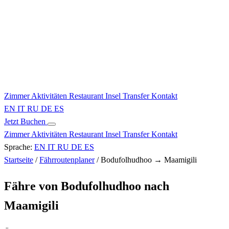
Zimmer
Aktivitäten
Restaurant
Insel
Transfer
Kontakt
EN
IT
RU
DE
ES
Jetzt Buchen
Zimmer
Aktivitäten
Restaurant
Insel
Transfer
Kontakt
Sprache:
EN
IT
RU
DE
ES
Startseite
/
Fährroutenplaner
/
Bodufolhudhoo → Maamigili
Fähre von Bodufolhudhoo nach
Maamigili