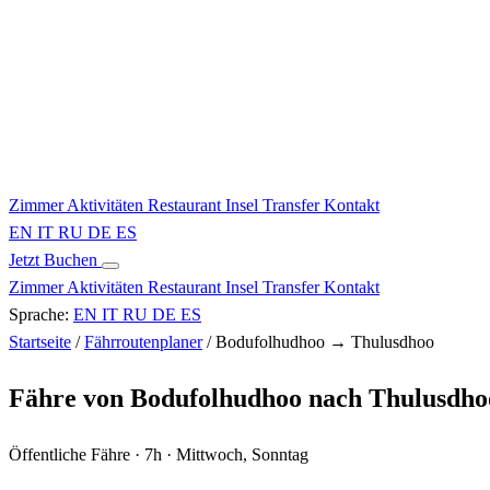
Zimmer
Aktivitäten
Restaurant
Insel
Transfer
Kontakt
EN
IT
RU
DE
ES
Jetzt Buchen
Zimmer
Aktivitäten
Restaurant
Insel
Transfer
Kontakt
Sprache:
EN
IT
RU
DE
ES
Startseite
/
Fährroutenplaner
/
Bodufolhudhoo → Thulusdhoo
Fähre von Bodufolhudhoo nach Thulusdho
Öffentliche Fähre · 7h · Mittwoch, Sonntag