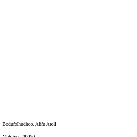
Bodufolhudhoo, Alifu Atoll
Maldives, 09050