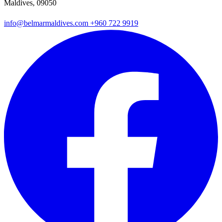
Maldives, 09050
info@belmarmaldives.com
+960 722 9919