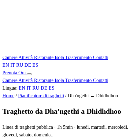
Camere
Attività
Ristorante
Isola
Trasferimento
Contatti
EN
IT
RU
DE
ES
Prenota Ora
Camere
Attività
Ristorante
Isola
Trasferimento
Contatti
Lingua:
EN
IT
RU
DE
ES
Home
/
Pianificatore di traghetti
/
Dha'ngethi → Dhidhdhoo
Traghetto da Dha'ngethi a Dhidhdhoo
Linea di traghetti pubblica · 1h 5min · lunedì, martedì, mercoledì,
giovedì, sabato, domenica