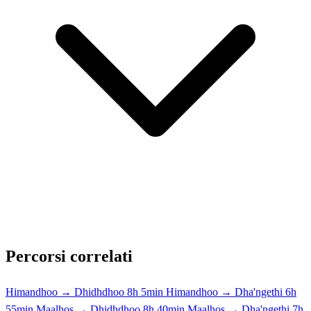
Percorsi correlati
Himandhoo → Dhidhdhoo
8h 5min
Himandhoo → Dha'ngethi
6h
55min
Maalhos → Dhidhdhoo
8h 40min
Maalhos → Dha'ngethi
7h