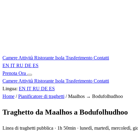
Camere
Attività
Ristorante
Isola
Trasferimento
Contatti
EN
IT
RU
DE
ES
Prenota Ora
Camere
Attività
Ristorante
Isola
Trasferimento
Contatti
Lingua:
EN
IT
RU
DE
ES
Home
/
Pianificatore di traghetti
/
Maalhos → Bodufolhudhoo
Traghetto da Maalhos a Bodufolhudhoo
Linea di traghetti pubblica · 1h 50min · lunedì, martedì, mercoledì, g