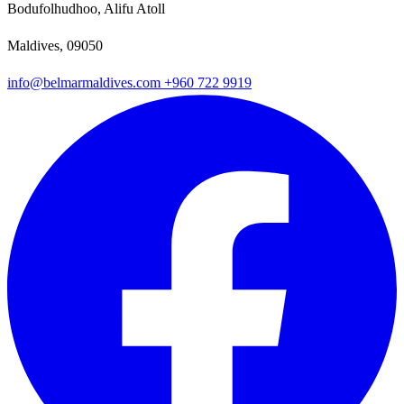
Bodufolhudhoo, Alifu Atoll
Maldives, 09050
info@belmarmaldives.com
+960 722 9919