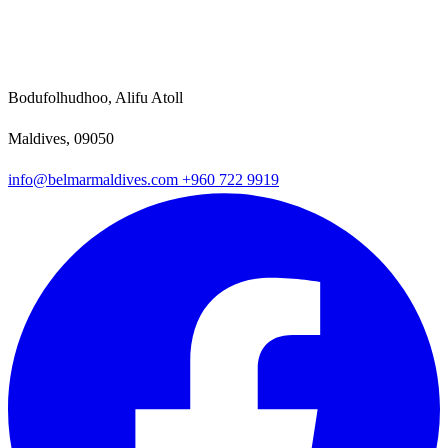
Bodufolhudhoo, Alifu Atoll
Maldives, 09050
info@belmarmaldives.com
+960 722 9919