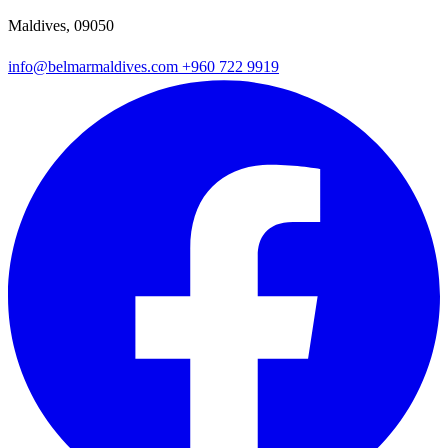
Maldives, 09050
info@belmarmaldives.com
+960 722 9919