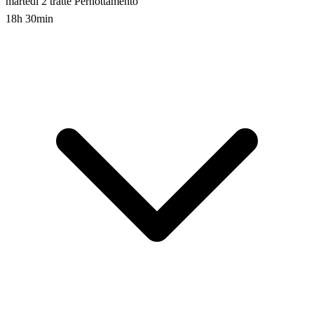
martedì
2 tratte
Pernottamento
18h 30min