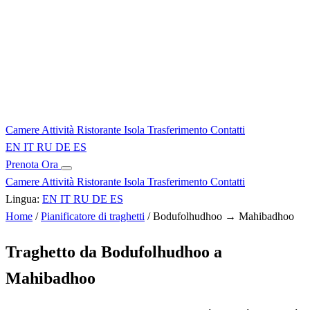
Camere
Attività
Ristorante
Isola
Trasferimento
Contatti
EN
IT
RU
DE
ES
Prenota Ora
Camere
Attività
Ristorante
Isola
Trasferimento
Contatti
Lingua:
EN
IT
RU
DE
ES
Home
/
Pianificatore di traghetti
/
Bodufolhudhoo → Mahibadhoo
Traghetto da Bodufolhudhoo a
Mahibadhoo