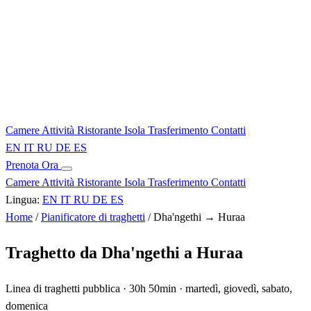
Camere
Attività
Ristorante
Isola
Trasferimento
Contatti
EN
IT
RU
DE
ES
Prenota Ora
Camere
Attività
Ristorante
Isola
Trasferimento
Contatti
Lingua:
EN
IT
RU
DE
ES
Home
/
Pianificatore di traghetti
/
Dha'ngethi → Huraa
Traghetto da Dha'ngethi a Huraa
Linea di traghetti pubblica · 30h 50min · martedì, giovedì, sabato,
domenica