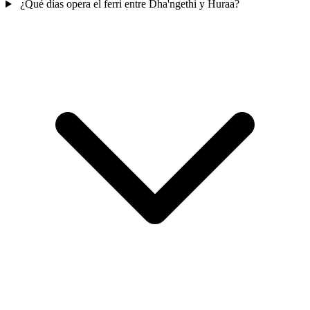
¿Qué días opera el ferri entre Dha'ngethi y Huraa?