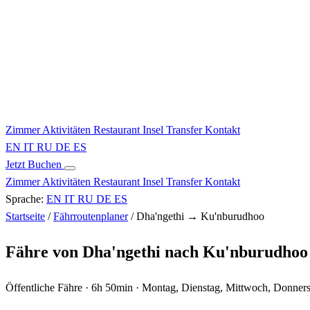
Zimmer
Aktivitäten
Restaurant
Insel
Transfer
Kontakt
EN
IT
RU
DE
ES
Jetzt Buchen
Zimmer
Aktivitäten
Restaurant
Insel
Transfer
Kontakt
Sprache:
EN
IT
RU
DE
ES
Startseite
/
Fährroutenplaner
/
Dha'ngethi → Ku'nburudhoo
Fähre von Dha'ngethi nach Ku'nburudhoo
Öffentliche Fähre · 6h 50min · Montag, Dienstag, Mittwoch, Donner