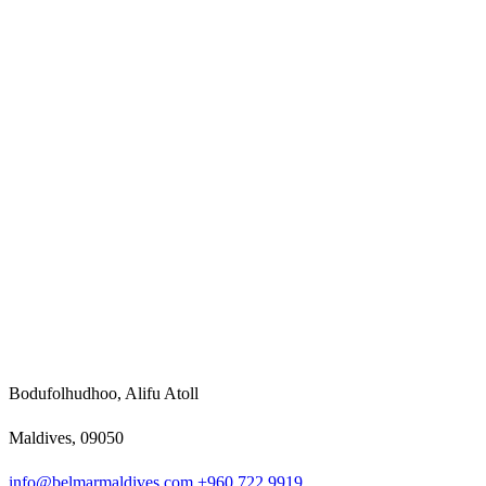
Bodufolhudhoo, Alifu Atoll
Maldives, 09050
info@belmarmaldives.com
+960 722 9919