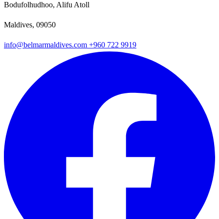
Bodufolhudhoo, Alifu Atoll
Maldives, 09050
info@belmarmaldives.com
+960 722 9919